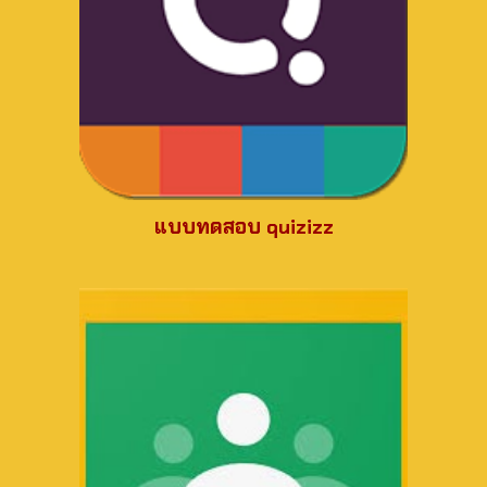
แบบทดสอบ quizizz