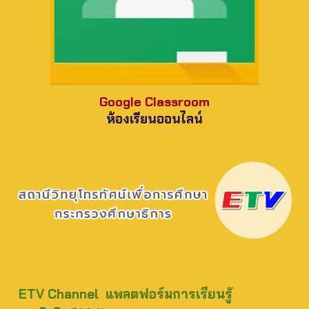
Google Classroom
ห้องเรียนออนไลน์
ETV Channel แพลตฟอร์มการเรียนรู้