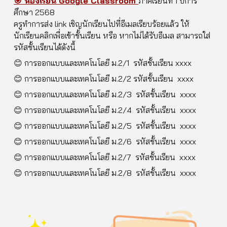
🎯 ห้องเรียน Google Classroom
ภาคเรียนที่ 1 ปีการ
ศึกษา 2568
ครูทำการส่ง link เชิญนักเรียนไปที่อีเมลเรียบร้อยแล้ว ให้
นักเรียนคลิกเพื่อเข้าชั้นเรียน หรือ หากไม่ได้รับอีเมล สามารถใส่
รหัสชั้นเรียนได้ดังนี้
😊 การออกแบบและเทคโนโลยี ม.2/1 รหัสชั้นเรียน xxxx
😊 การออกแบบและเทคโนโลยี ม.2/2 รหัสชั้นเรียน xxxx
😊 การออกแบบและเทคโนโลยี ม.2/3 รหัสชั้นเรียน xxxx
😊 การออกแบบและเทคโนโลยี ม.2/4 รหัสชั้นเรียน xxxx
😊 การออกแบบและเทคโนโลยี ม.2/5 รหัสชั้นเรียน xxxx
😊 การออกแบบและเทคโนโลยี ม.2/6 รหัสชั้นเรียน xxxx
😊 การออกแบบและเทคโนโลยี ม.2/7 รหัสชั้นเรียน xxxx
😊 การออกแบบและเทคโนโลยี ม.2/8 รหัสชั้นเรียน xxxx